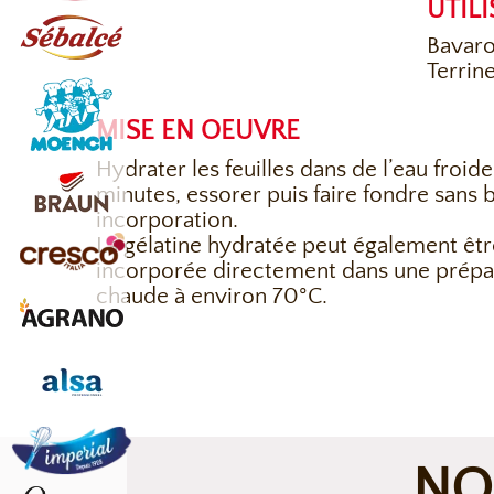
UTIL
Bavaro
Terrine
MISE EN OEUVRE
Hydrater les feuilles dans de l’eau froid
minutes, essorer puis faire fondre sans b
incorporation.
La gélatine hydratée peut également êtr
incorporée directement dans une prépa
chaude à environ 70°C.
NO