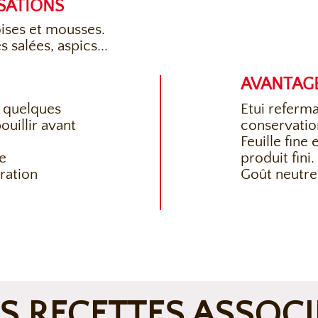
ISATIONS
ises et mousses.
s salées, aspics...
AVANTAG
e quelques
Etui referma
ouillir avant
conservatio
Feuille fine
e
produit fini.
ration
Goût neutre
S RECETTES ASSOCI