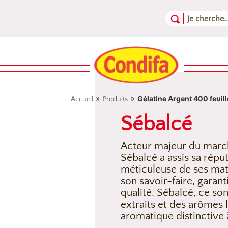
Aller au contenu
Aller au menu
Aller au pied de page
»
»
Gélatine Argent 400 feuill
Accueil
Produits
Sébalcé
Acteur majeur du marc
Sébalcé a assis sa réput
méticuleuse de ses mat
son savoir-faire, garan
qualité. Sébalcé, ce son
extraits et des arômes 
aromatique distinctive 