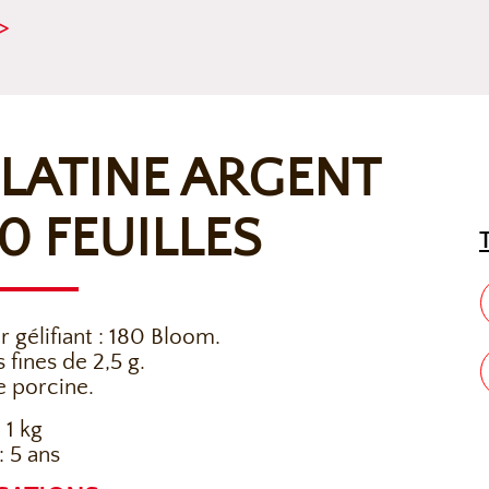
>
LATINE ARGENT
0 FEUILLES
r gélifiant : 180 Bloom.
s fines de 2,5 g.
e porcine.
 1 kg
 5 ans