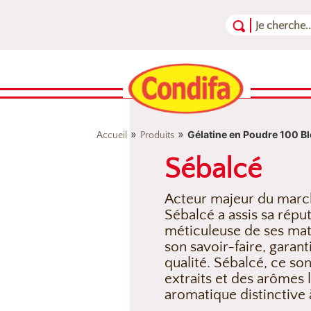
Aller au contenu
Aller au menu
Aller au pied de page
»
»
Gélatine en Poudre 100 B
Accueil
Produits
Sébalcé
Acteur majeur du marc
Sébalcé a assis sa réput
méticuleuse de ses mat
son savoir-faire, garan
qualité. Sébalcé, ce son
extraits et des arômes 
aromatique distinctive 