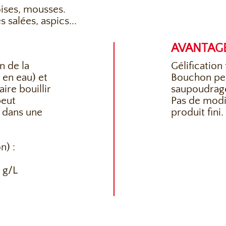
ises, mousses.
s salées, aspics...
AVANTAG
n de la
Gélification
 en eau) et
Bouchon per
aire bouillir
saupoudrage
peut
Pas de modif
 dans une
produit fini.
n) :
0 g/L