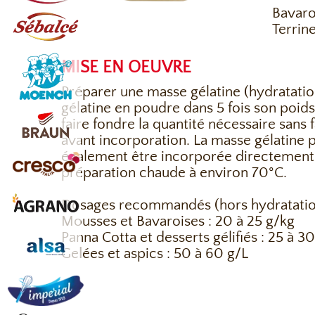
Bavaro
Terrine
MISE EN OEUVRE
Préparer une masse gélatine (hydratatio
gélatine en poudre dans 5 fois son poids
faire fondre la quantité nécessaire sans f
avant incorporation. La masse gélatine 
également être incorporée directement
préparation chaude à environ 70°C.
Dosages recommandés (hors hydratatio
Mousses et Bavaroises : 20 à 25 g/kg
Panna Cotta et desserts gélifiés : 25 à 3
Gelées et aspics : 50 à 60 g/L