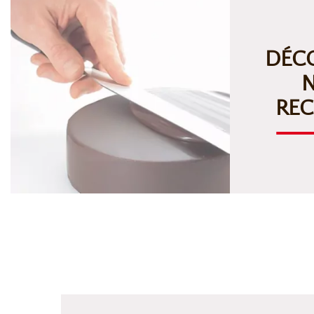
DÉC
REC