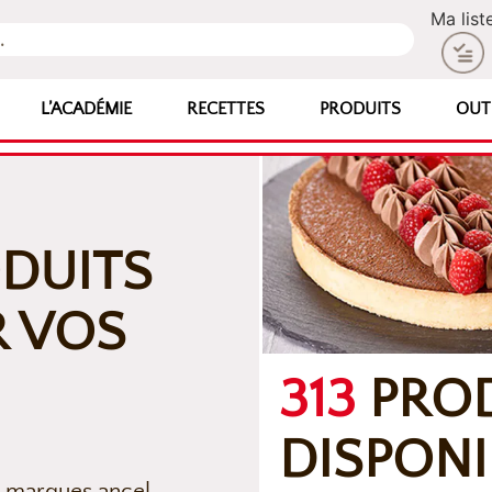
Ma list
L’ACADÉMIE
RECETTES
PRODUITS
OUT
ODUITS
R VOS
313
PRO
DISPONI
s marques ancel,