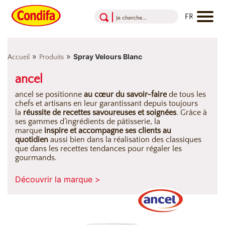
Aller au contenu
Aller au menu
Aller au pied de page
»
»
Spray Velours Blanc
Accueil
Produits
ancel
ancel se positionne
au cœur du savoir-faire
de tous les
chefs et artisans en leur garantissant depuis toujours
la
réussite de recettes savoureuses et soignées
. Grâce à
ses gammes d’ingrédients de pâtisserie, la
marque
inspire et accompagne ses clients au
quotidien
aussi bien dans la réalisation des classiques
que dans les recettes tendances pour régaler les
gourmands.
Découvrir la marque >