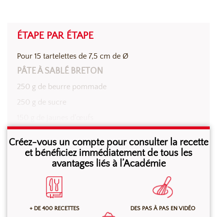
ÉTAPE PAR ÉTAPE
Pour 15 tartelettes de 7,5 cm de Ø
PÂTE À SABLÉ BRETON
250 g de beurre pommade
250 g de sucre
150 g de jaunes d’œufs
5 g de sel
Créez-vous un compte pour consulter la recette
375 g de farine
et bénéficiez immédiatement de tous les
avantages liés à l’Académie
10 g de Baking Powder ancel
Mélanger au batteur à l’aide de la feuille, à vitesse
+ DE 400 RECETTES
DES PAS À PAS EN VIDÉO
lente, le beurre, le sucre, les jaunes et le sel. Ajouter la