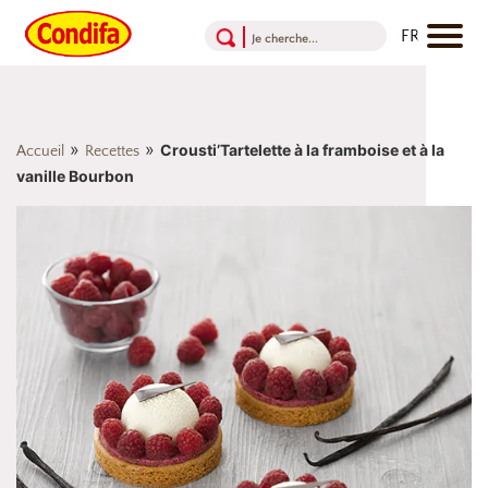
Aller au contenu
Aller au menu
Aller au pied de page
»
»
Crousti’Tartelette à la framboise et à la
Accueil
Recettes
vanille Bourbon