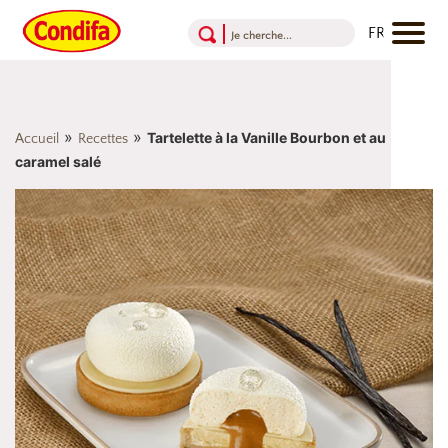
Aller au contenu
Aller au menu
Aller au pied de page
»
»
Tartelette à la Vanille Bourbon et au
Accueil
Recettes
caramel salé