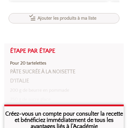
Ajouter les produits à ma liste
ÉTAPE PAR ÉTAPE
Pour 20 tartelettes
PÂTE SUCRÉE À LA NOISETTE
D'ITALIE
200 g de beurre en pommade
250 g de sucre glace
50 g de
Pure Pâte de Noisette d’Italie
Créez-vous un compte pour consulter la recette
Sébalcé
et bénéficiez immédiatement de tous les
avantages liés à l’Académie
100 g d’oeufs