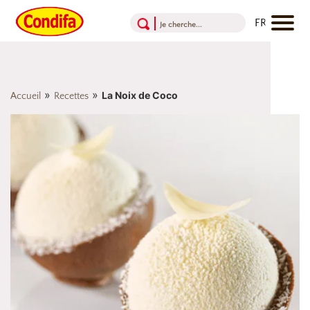
Aller au contenu
Aller au menu
Aller au pied de page
»
»
La Noix de Coco
Accueil
Recettes