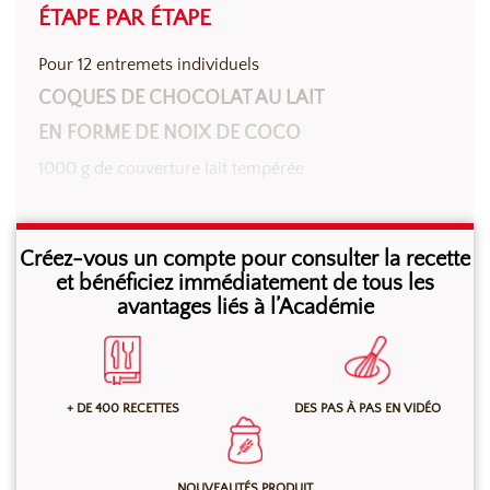
ÉTAPE PAR ÉTAPE
Pour 12 entremets individuels
COQUES DE CHOCOLAT AU LAIT
EN FORME DE NOIX DE COCO
1000 g de couverture lait tempérée
Mouler les dômes de 8 cm de Ø en chocolat au lait
Créez-vous un compte pour consulter la recette
puis après cristallisation, brosser la
et bénéficiez immédiatement de tous les
avantages liés à l’Académie
surface pour imiter la texture d’une coque de noix de
coco.
+ DE 400 RECETTES
DES PAS À PAS EN VIDÉO
NOUVEAUTÉS PRODUIT