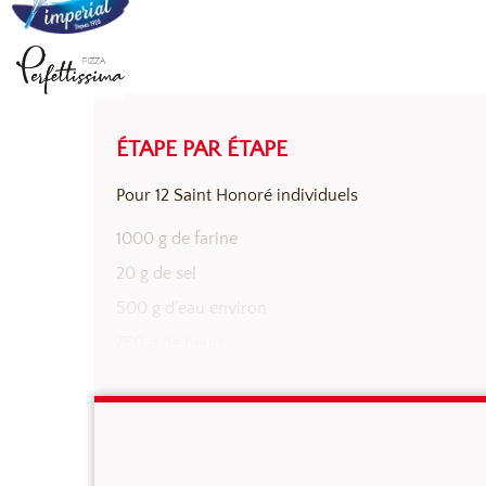
ÉTAPE PAR ÉTAPE
Pour 12 Saint Honoré individuels
PÂTE FEUILLETÉE
1000 g de farine
20 g de sel
500 g d’eau environ
750 g de beurre