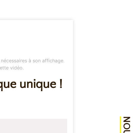
 nécessaires à son affichage.
ette vidéo.
que unique !