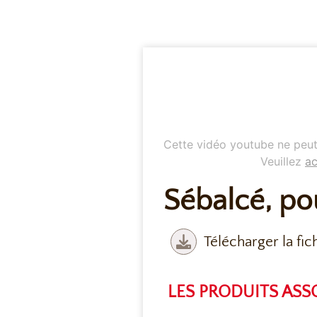
Cette vidéo youtube ne peut 
Veuillez
ac
Sébalcé, po
Télécharger la fic
LES PRODUITS ASS