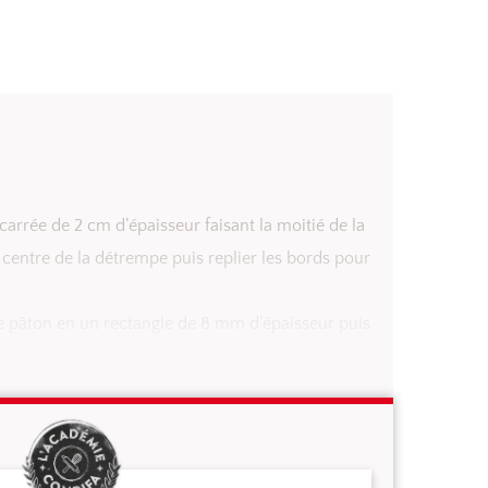
thode habituelle. Filmer la pâte et la faire reposer
laire de 2 cm d’épaisseur.
ent avoir la même consistance que la détrempe.
carrée de 2 cm d’épaisseur faisant la moitié de la
u centre de la détrempe puis replier les bords pour
e pâton en un rectangle de 8 mm d’épaisseur puis
ties égales. Pivoter le pâton d’un quart de tour
r la pâte filmée au réfrigérateur pendant 30 min.
rocédant comme les deux premiers puis laisser
ier tour avant de l’utiliser.