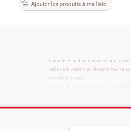
Ajouter les produits à ma liste
Réaliser la pâte feuilletée selon votre mé
30 min au réfrigérateur.
Etaler la détrempe en une forme rectangu
Pour le tourage, le beurre doit idéalem
Etaler le restant de beurre en une forme 
taille de la détrempe. Placer le beurre a
couvrir le beurre.
Donner deux premiers tours en étalant l
replier la pâte sur elle-même en trois par
puis renouveler l’opération. Faire repose
Donner deux tours supplémentaires en p
à nouveau reposer 30 min. Donner un dern