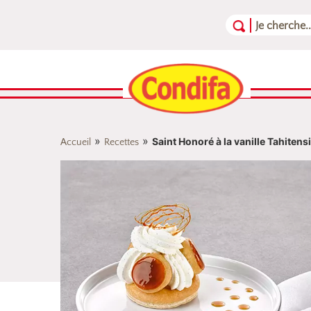
Aller au contenu
Aller au menu
Aller au pied de page
»
»
Saint Honoré à la vanille Tahitens
Accueil
Recettes