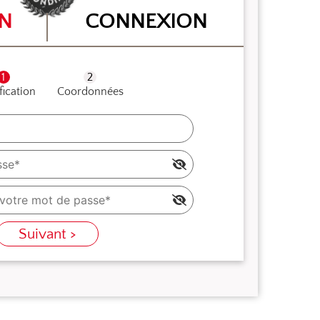
ON
CONNEXION
fication
Coordonnées
Suivant >