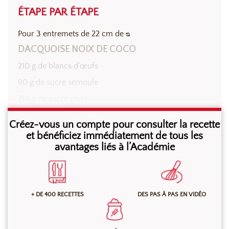
ÉTAPE PAR ÉTAPE
Pour 3 entremets de 22 cm de ᴓ
DACQUOISE NOIX DE COCO
210 g de blancs d’œufs
90 g de sucre semoule
210 g de sucre glace
150 g de poudre de noix torréfiée
Créez-vous un compte pour consulter la recette
70 g de coco râpée
et bénéficiez immédiatement de tous les
avantages liés à l’Académie
60 g de farine
Sur une plaque recouverte de papier cuisson, placer
+ DE 400 RECETTES
DES PAS À PAS EN VIDÉO
les cercles à entremets de 22 cm de ᴓ préalablement
graissés légèrement à l’Agent de Démoulage Ouragan
ancel. Tamiser ensemble, le sucre glace, la poudre de