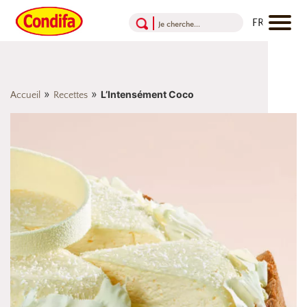
Aller au contenu
Aller au menu
Aller au pied de page
»
»
L’Intensément Coco
Accueil
Recettes