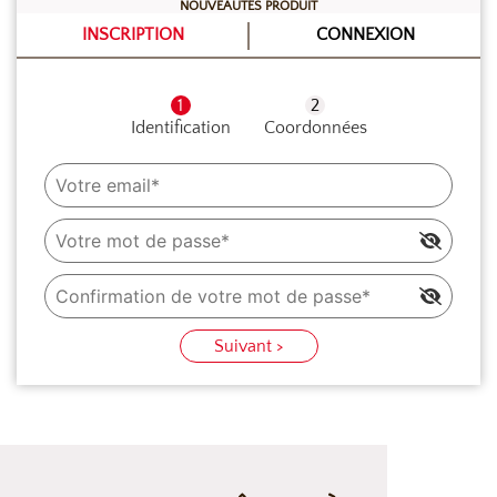
NOUVEAUTÉS PRODUIT
noix et la farine. Monter les blancs en neige avec le
INSCRIPTION
CONNEXION
sucre semoule. Ajouter le mélange tamisé, suivi de la
noix de coco râpée puis mélanger doucement à la
Identification
Coordonnées
spatule pour obtenir une masse homogène mais bien
aérée. A la poche munie d’une douille unie de 8 mm,
dresser la dacquoise verticalement sur la paroi
intérieure du cercle. Dresser le fond en spirale. Cuire
environ 20 min à 180°C en four ventilé ou à 200°C en
four à sole. Après complet refroidissement, retirer les
cercle en passant une lame de couteau entre la
Suivant >
dacquoise et le cercle.