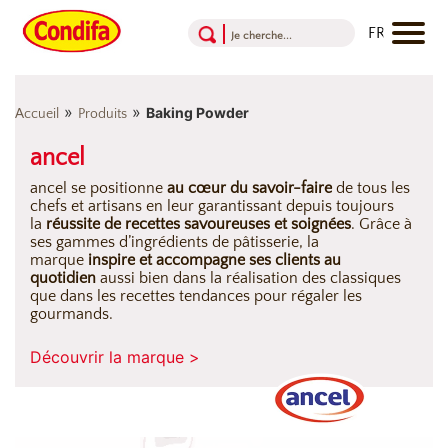
Aller au contenu
Aller au menu
Aller au pied de page
»
»
Baking Powder
Accueil
Produits
ancel
ancel se positionne
au cœur du savoir-faire
de tous les
chefs et artisans en leur garantissant depuis toujours
la
réussite de recettes savoureuses et soignées
. Grâce à
ses gammes d’ingrédients de pâtisserie, la
marque
inspire et accompagne ses clients au
quotidien
aussi bien dans la réalisation des classiques
que dans les recettes tendances pour régaler les
gourmands.
Découvrir la marque >