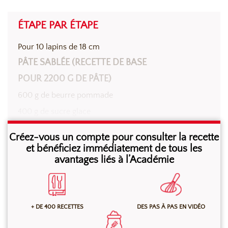
ÉTAPE PAR ÉTAPE
Pour 10 lapins de 18 cm
PÂTE SABLÉE (RECETTE DE BASE
POUR 2200 G DE PÂTE)
600 g de beurre pommade
400 g de sucre glace
200 g d’oeufs
Créez-vous un compte pour consulter la recette
1000 g de farine
et bénéficiez immédiatement de tous les
avantages liés à l’Académie
15 g de poudre à lever Baking Powder ancel
40 g d’Arôme Naturel de Vanille Sébalcé
+ DE 400 RECETTES
DES PAS À PAS EN VIDÉO
Mélanger au batteur à l’aide de la feuille, à vitesse
lente, le beurre, le sucre glace, les œufs et l’arôme