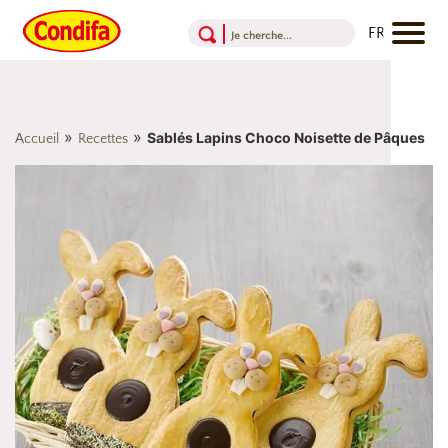
Aller au contenu
Aller au menu
Aller au pied de page
»
»
Sablés Lapins Choco Noisette de Pâques
Accueil
Recettes