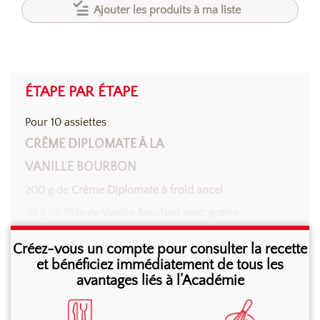
Ajouter les produits à ma liste
ÉTAPE PAR ÉTAPE
Pour 10 assiettes
CRÈME DIPLOMATE À LA
VANILLE BOURBON
200 g de
Crème Diplomate à froid ancel
70 g de
Pâte de Vanille Bourbon avec grains
Sébalcé
Créez-vous un compte pour consulter la recette
500 g d’eau froide (10°C maximum)
et bénéficiez immédiatement de tous les
avantages liés à l’Académie
Verser l’eau froide dans la cuve du batteur, ajouter la