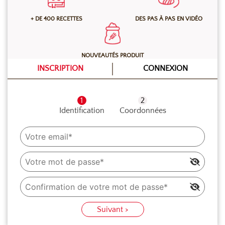
pâte de vanille Bourbon et la préparation pour crème
+ DE 400 RECETTES
DES PAS À PAS EN VIDÉO
diplomate à froid. À l’aide du fouet, mélanger 1 minute
en première vitesse puis battre 4 minutes à grande
vitesse. La crème doit être réalisée juste avant son
NOUVEAUTÉS PRODUIT
utilisation.
INSCRIPTION
CONNEXION
Identification
Coordonnées
Suivant >