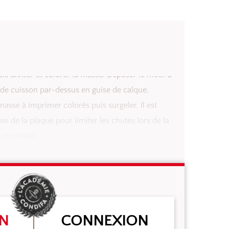
is diviser et colorer la masse. Déposer le motif à
 de cuisson par-dessus en guise de calque.
asse à imprimer colorés puis surgeler. Il est
in de la plaque pour limiter les chutes lors de la
u montage.
ON
CONNEXION