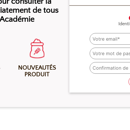
r consulter la
diatement de tous
l’Académie
Identi
S
NOUVEAUTÉS
PRODUIT