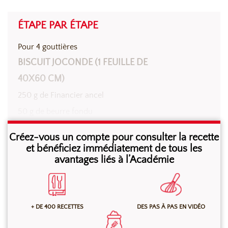
ÉTAPE PAR ÉTAPE
Pour 4 gouttières
BISCUIT JOCONDE (1 FEUILLE DE
40X60 CM)
250 g de Financier ancel
50 g de beurre fondu
100 g de jaunes d’oeufs
Créez-vous un compte pour consulter la recette
150 g de blancs d’oeufs
et bénéficiez immédiatement de tous les
avantages liés à l’Académie
Mélanger au batteur, à l’aide du fouet, à grande
vitesse, la préparation pour biscuit Joconde, le beurre
+ DE 400 RECETTES
DES PAS À PAS EN VIDÉO
fondu et les jaunes d’oeufs pendant 2 min. Monter les
blancs d’oeufs en neige et les incorporer délicatement