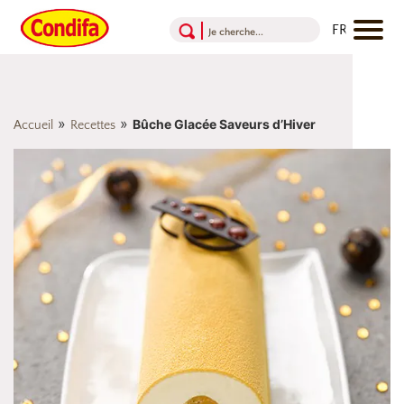
Aller au contenu
Aller au menu
Aller au pied de page
»
»
Bûche Glacée Saveurs d’Hiver
Accueil
Recettes