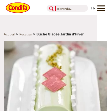
Aller au contenu
Aller au menu
Aller au pied de page
»
»
Bûche Glacée Jardin d’Hiver
Accueil
Recettes