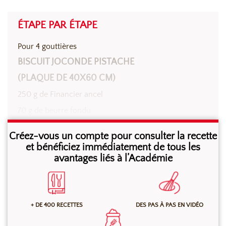
ÉTAPE PAR ÉTAPE
Pour 4 gouttières
BISCUIT JOCONDE PISTACHE
(PLAQUE DE 40X60 CM)
250 g de Financier ancel
70 g de beurre fondu
100 g de jaunes d’œufs
Créez-vous un compte pour consulter la recette
150 g de blancs d’œufs
et bénéficiez immédiatement de tous les
avantages liés à l’Académie
70 g de pistache hachées
Mélanger au batteur, à l’aide du fouet, la préparation
+ DE 400 RECETTES
DES PAS À PAS EN VIDÉO
pour biscuit Joconde, le beurre et les jaunes d’oeufs à
vitesse maximale pendant 2 min. Ajouter les pistaches