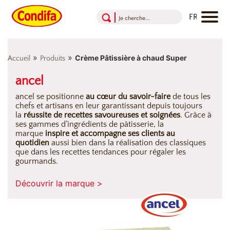
Aller au contenu
Aller au menu
Aller au pied de page
»
»
Crème Pâtissière à chaud Super
Accueil
Produits
ancel
ancel se positionne
au cœur du savoir-faire
de tous les
chefs et artisans en leur garantissant depuis toujours
la
réussite de recettes savoureuses et soignées
. Grâce à
ses gammes d’ingrédients de pâtisserie, la
marque
inspire et accompagne ses clients au
quotidien
aussi bien dans la réalisation des classiques
que dans les recettes tendances pour régaler les
gourmands.
Découvrir la marque >