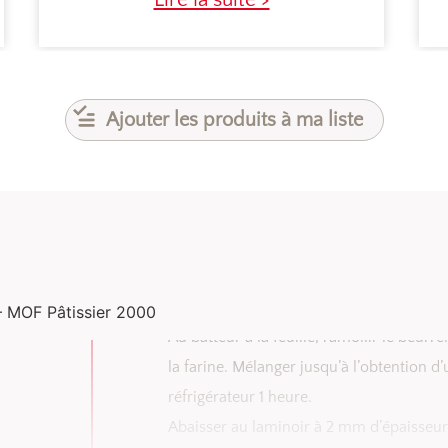
Ajouter les produits à ma liste
– MOF Pâtissier 2000
Au batteur à la feuille, ramollir le beurr
la farine. Mélanger jusqu’à l’obtention 
réfrigérateur 1 heure.
Abaisser au laminoir à 2 mm d’épaisseur.