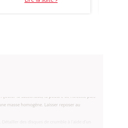
e. Ajouter la cassonade, la poudre de noisette puis
d’une masse homogène. Laisser reposer au
 Détailler des disques de crumble à l’aide d’un