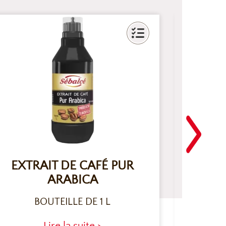
EXTRAIT DE CAFÉ PUR
EXT
ARABICA
TAHIT
BOUTEILLE DE 1 L
B
Lire la suite >