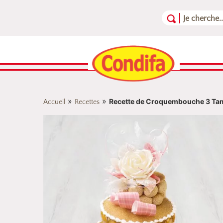
Aller au contenu
Aller au menu
Aller au pied de page
»
»
Recette de Croquembouche 3 Ta
Accueil
Recettes