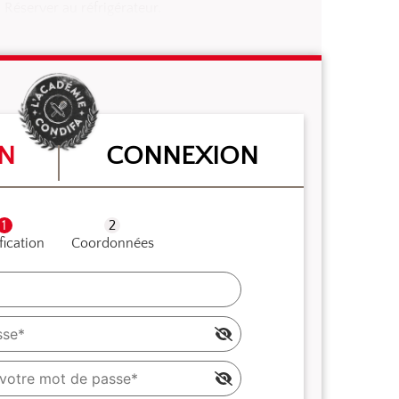
Réserver au réfrigérateur.
ON
CONNEXION
fication
Coordonnées