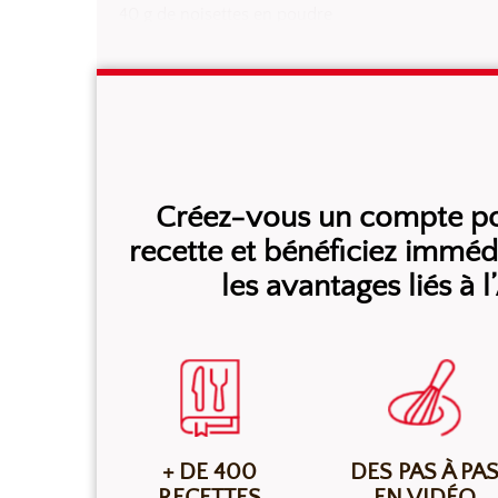
40 g de noisettes en poudre
Créez-vous un compte pou
recette et bénéficiez immé
les avantages liés à 
+ DE 400
DES PAS À PA
RECETTES
EN VIDÉO