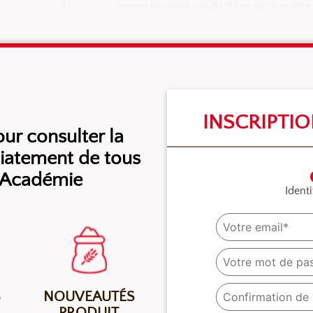
emporte-pièce uni de 3 cm de diamètre. 
INSCRIPTI
r consulter la
diatement de tous
l’Académie
Identi
S
NOUVEAUTÉS
PRODUIT