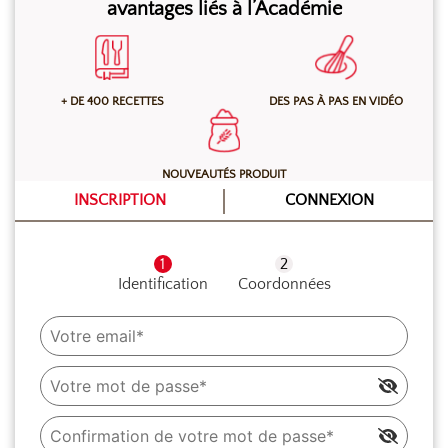
avantages liés à l’Académie
Ramollir le beurre. Au batteur muni du crochet, sabler
le beurre, le sel et la farine. Ajouter l’eau et mélanger
+ DE 400 RECETTES
DES PAS À PAS EN VIDÉO
(ne pas pétrir). Mettre en boule et couvrir d’un film
étirable. Laisser reposer au réfrigérateur au minimum
6h. Donner 5 tours simples en laissant un temps de
NOUVEAUTÉS PRODUIT
repos d’au moins 4h entre 2 tours. Abaisser.
INSCRIPTION
CONNEXION
Identification
Coordonnées