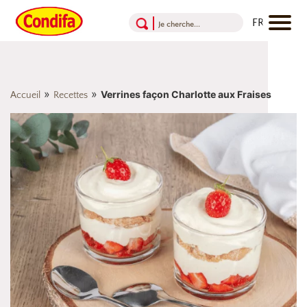
Aller au contenu
Aller au menu
Aller au pied de page
»
»
Verrines façon Charlotte aux Fraises
Accueil
Recettes