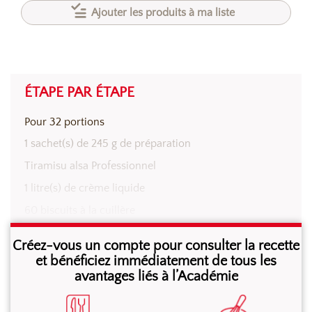
Ajouter les produits à ma liste
ÉTAPE PAR ÉTAPE
Pour 32 portions
1 sachet(s) de 245 g de préparation
Tiramisu alsa Professionnel
1 litre(s) de crème liquide
60 biscuits à la cuillère
2 kg de fraises
Créez-vous un compte pour consulter la recette
Le jus d’1 citron jaune
et bénéficiez immédiatement de tous les
avantages liés à l’Académie
Laver les fraises et tailler en petits dés réguliers.