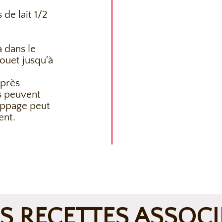
 de lait 1/2
a dans le
fouet jusqu'à
après
s peuvent
appage peut
ent.
S RECETTES ASSOCI