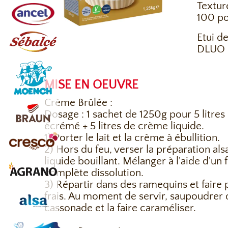
Textur
100 po
Etui de
DLUO :
MISE EN OEUVRE
Crème Brûlée :
Dosage : 1 sachet de 1250g pour 5 litres 
écrémé + 5 litres de crème liquide.
1) Porter le lait et la crème à ébullition.
2) Hors du feu, verser la préparation als
liquide bouillant. Mélanger à l'aide d'un 
complète dissolution.
3) Répartir dans des ramequins et faire
frais. Au moment de servir, saupoudrer 
cassonade et la faire caraméliser.