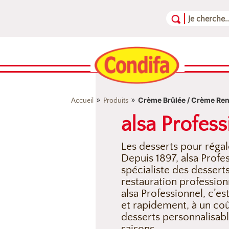
Aller au contenu
Aller au menu
Aller au pied de page
»
»
Crème Brûlée / Crème Re
Accueil
Produits
alsa Profess
Les desserts pour régal
Depuis 1897, alsa Profe
spécialiste des dessert
restauration profession
alsa Professionnel, c’es
et rapidement, à un co
desserts personnalisabl
saisons.