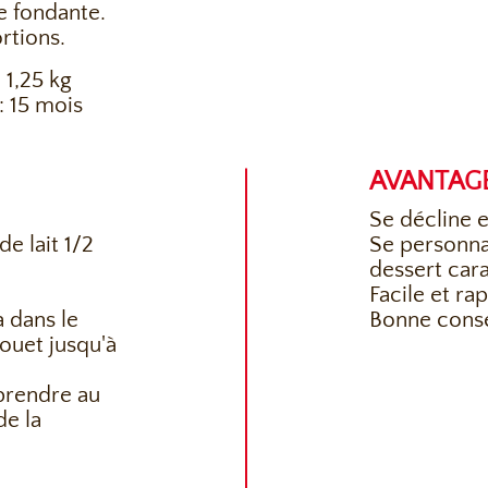
e fondante.
rtions.
 1,25 kg
 15 mois
AVANTAG
Se décline e
de lait 1/2
Se personnal
dessert cara
Facile et ra
a dans le
Bonne conse
fouet jusqu'à
 prendre au
de la