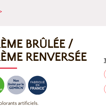
>
ÈME BRÛLÉE /
ÈME RENVERSÉE
lorants artificiels.