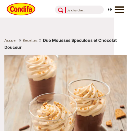
Aller au contenu
Aller au menu
Aller au pied de page
»
»
Duo Mousses Speculoos et Chocolat
Accueil
Recettes
Douceur