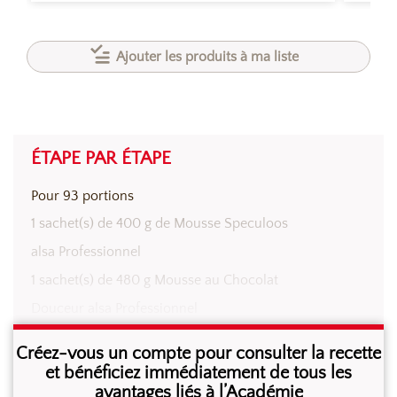
Ajouter les produits à ma liste
ÉTAPE PAR ÉTAPE
Pour 93 portions
1 sachet(s) de 400 g de Mousse Speculoos
alsa Professionnel
1 sachet(s) de 480 g Mousse au Chocolat
Douceur alsa Professionnel
2 L Lait 1/2 écrémé U.H.T
Créez-vous un compte pour consulter la recette
400 g Speculoos
et bénéficiez immédiatement de tous les
avantages liés à l’Académie