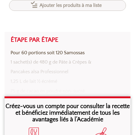
Ajouter les produits à ma liste
ÉTAPE PAR ÉTAPE
Pour 60 portions soit 120 Samossas
1 sachet(s) de 480 g de Pâte à Crêpes &
Pancakes alsa Professionnel
1,25 L de lait ½ écrémé
75 g de cacao en poudre non-sucré
0,5 boîte(s) 5/1 de demi-poires au sirop (ou
Créez-vous un compte pour consulter la recette
équivalent en poires fraîches)
et bénéficiez immédiatement de tous les
avantages liés à l’Académie
50 g de copeaux de chocolat noir ou lait
0,25 de bouteille de Sauce Chocolat alsa