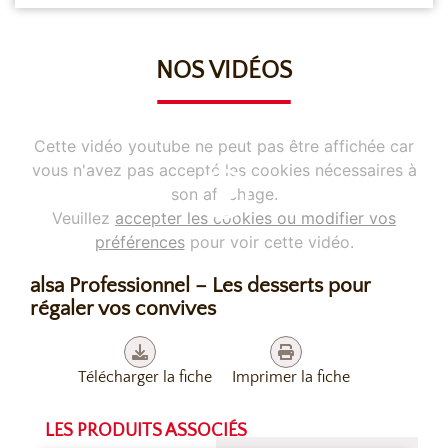
deux puis en triangles pour donner une forme de
samossa.
NOS VIDÉOS
Servir deux samossas par personne, avec un filet de
sauce chocolat alsa Professionnel.
Cette vidéo youtube ne peut pas être affichée car
vous n'avez pas accepté les cookies nécessaires à
son affichage.
Veuillez
accepter les cookies ou modifier vos
préférences
pour voir cette vidéo.
alsa Professionnel – Les desserts pour
régaler vos convives
Télécharger la fiche
Imprimer la fiche
LES PRODUITS ASSOCIÉS