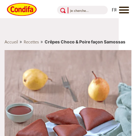
Aller au contenu
Aller au menu
Aller au pied de page
»
»
Crêpes Choco & Poire façon Samossas
Accueil
Recettes