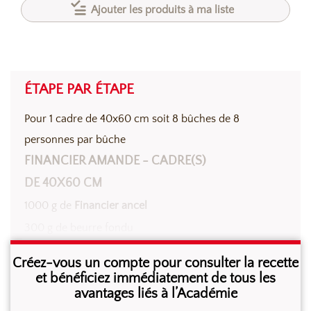
Ajouter les produits à ma liste
ÉTAPE PAR ÉTAPE
Pour 1 cadre de 40x60 cm soit 8 bûches de 8
personnes par bûche
FINANCIER AMANDE - CADRE(S)
DE 40X60 CM
1000 g de
Financier ancel
300 g de beurre fondu
400 g de blancs d’œufs
Créez-vous un compte pour consulter la recette
et bénéficiez immédiatement de tous les
avantages liés à l’Académie
Au batteur, à l’aide du fouet, à vitesse lente, mélanger