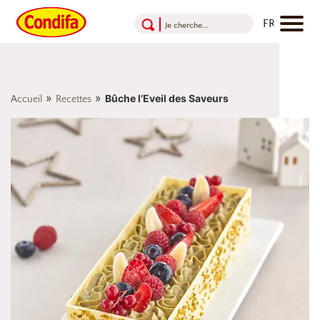
Aller au contenu
Aller au menu
Aller au pied de page
»
»
Bûche l’Eveil des Saveurs
Accueil
Recettes