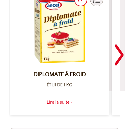
P
DIPLOMATE À FROID
ÉTUI DE 1 KG
Lire la suite >