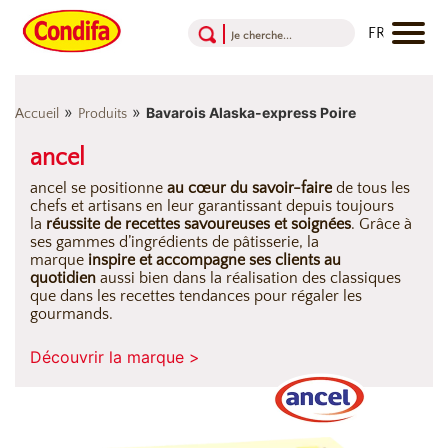
Aller au contenu
Aller au menu
Aller au pied de page
»
»
Bavarois Alaska-express Poire
Accueil
Produits
ancel
ancel se positionne
au cœur du savoir-faire
de tous les
chefs et artisans en leur garantissant depuis toujours
la
réussite de recettes savoureuses et soignées
. Grâce à
ses gammes d’ingrédients de pâtisserie, la
marque
inspire et accompagne ses clients au
quotidien
aussi bien dans la réalisation des classiques
que dans les recettes tendances pour régaler les
gourmands.
Découvrir la marque >