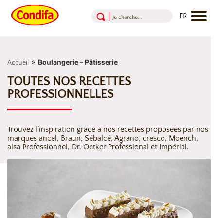
Aller au contenu
Aller au menu
Aller au pied de page
»
Boulangerie – Pâtisserie
Accueil
TOUTES NOS RECETTES
PROFESSIONNELLES
Trouvez l’inspiration grâce à nos recettes proposées par nos
marques
ancel, Braun, Sébalcé, Agrano, cresco, Moench,
alsa Professionnel, Dr. Oetker Professional et Impérial.