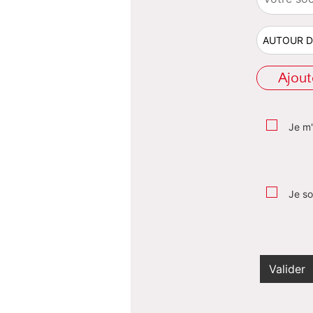
Ajout
Je m'
Je so
Valider