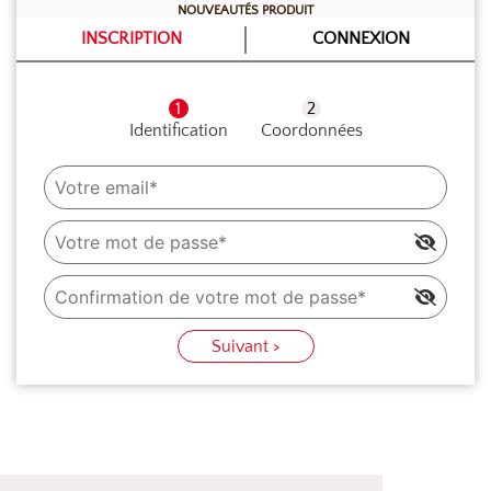
minutes à vitesse maximale.
NOUVEAUTÉS PRODUIT
INSCRIPTION
CONNEXION
Dresser à la poche dans des verrines la moitié de la
mousse, disposer des brisures de spéculoos puis
rajouter l’autre moitié en répétant la procédure avec le
Identification
Coordonnées
spéculoos. Réserver au frais au moins 90 minutes
avant de servir.
Suivant >