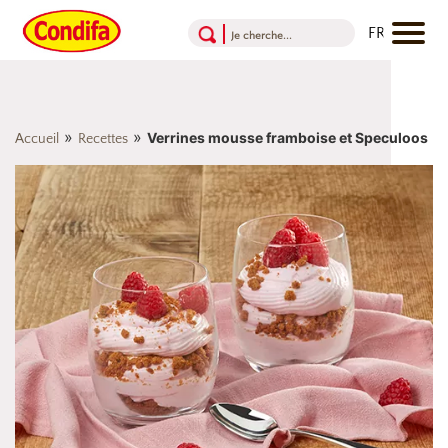
Aller au contenu
Aller au menu
Aller au pied de page
»
»
Verrines mousse framboise et Speculoos
Accueil
Recettes