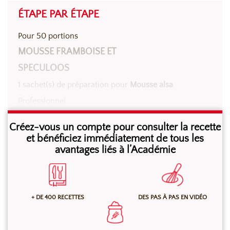
ÉTAPE PAR ÉTAPE
Pour 50 portions
MOUSSE FRAMBOISE ET
SPECULOOS
1 sachet(s) de
préparation pour
Mousse alsa
Professionnel
1 L d’eau
Créez-vous un compte pour consulter la recette
1000 g de spéculoos
et bénéficiez immédiatement de tous les
avantages liés à l’Académie
Dans la cuve du batteur, au fouet, verser l’eau froide
puis y incorporer la
préparation pour Mousse alsa
+ DE 400 RECETTES
DES PAS À PAS EN VIDÉO
Professionnel
.
Monter au batteur 2 minutes à petite vitesse, puis 5