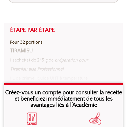
ÉTAPE PAR ÉTAPE
Pour 32 portions
TIRAMISU
1 sachet(s) de 245 g de
préparation pour
Tiramisu alsa Professionnel
1 L de crème liquide UHT à température
ambiante
Créez-vous un compte pour consulter la recette
100 biscuits cuiller
et bénéficiez immédiatement de tous les
avantages liés à l’Académie
Café
25 g de cacao amer en poudre.