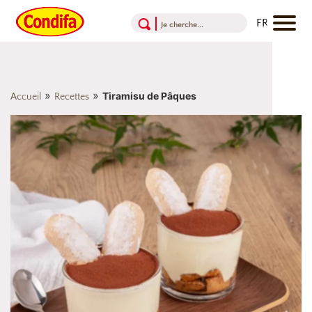
Aller au contenu
Aller au menu
Aller au pied de page
»
»
Tiramisu de Pâques
Accueil
Recettes