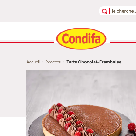
Aller au contenu
Aller au menu
Aller au pied de page
»
»
Tarte Chocolat-Framboise
Accueil
Recettes