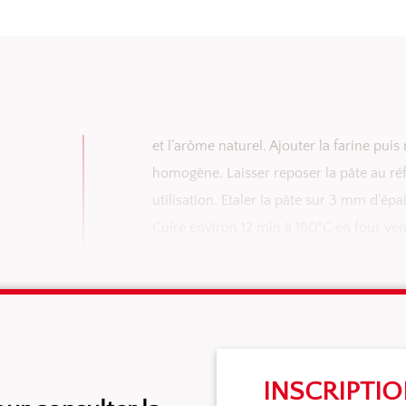
Au batteur, à l’aide de la feuille, mélange
et l’arôme naturel. Ajouter la farine pui
homogène. Laisser reposer la pâte au r
utilisation. Etaler la pâte sur 3 mm d’ép
Cuire environ 12 min à 180°C en four vent
laisser refroidir.
INSCRIPTI