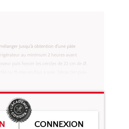
r à vitesse lente le beurre, le sucre glace, les œufs
s mélanger jusqu’à obtention d’une pâte
éfrigérateur au minimum 2 heures avant
aisseur puis foncer les cercles de 22 cm de Ø.
ilé ou 15 min en four à sole. Décercler puis
ON
CONNEXION