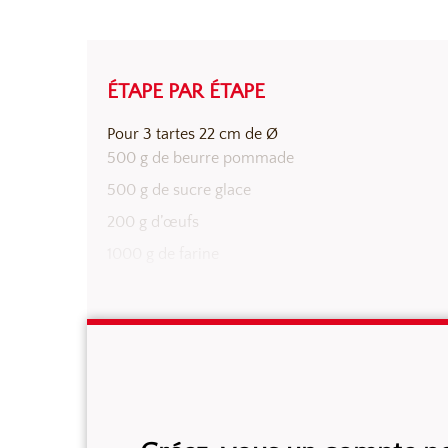
ÉTAPE PAR ÉTAPE
PÂTE SUCRÉE
Pour 3 tartes 22 cm de Ø
500 g de beurre pommade
500 g de sucre glace
200 g d’œufs
1000 g de farine
40 g d’Arôme Naturel de Vanille Sébalcé