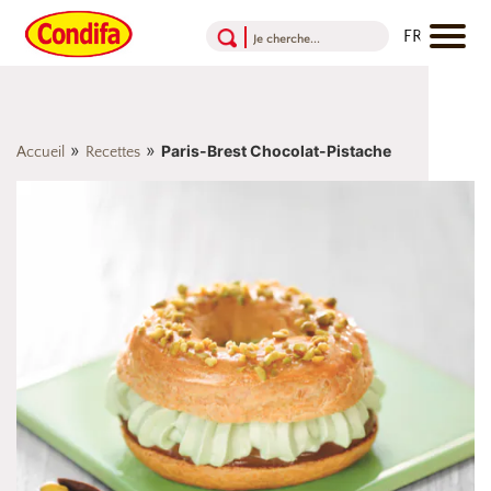
Aller au contenu
Aller au menu
Aller au pied de page
»
»
Paris-Brest Chocolat-Pistache
Accueil
Recettes