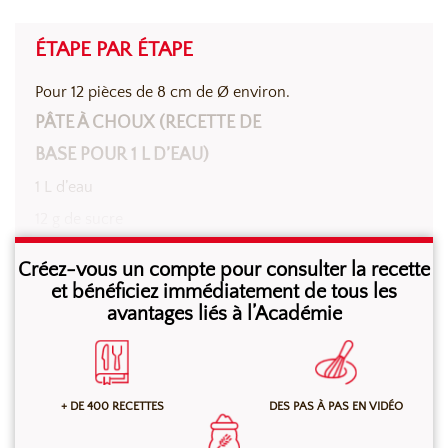
ÉTAPE PAR ÉTAPE
Pour 12 pièces de 8 cm de Ø environ.
PÂTE À CHOUX (RECETTE DE
BASE POUR 1 L D’EAU)
1 L d’eau
12 g de sucre
15 g de sel
Créez-vous un compte pour consulter la recette
400 g de beurre
et bénéficiez immédiatement de tous les
avantages liés à l’Académie
600 g de farine
800 à 1000 g d’oeufs
+ DE 400 RECETTES
DES PAS À PAS EN VIDÉO
Réaliser la pâte à choux selon votre méthode
habituelle. Prélever 600 g de pâte à choux puis