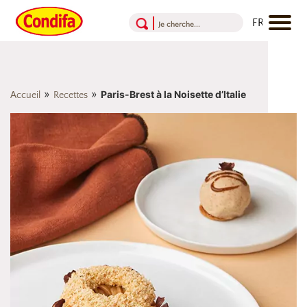
Aller au contenu
Aller au menu
Aller au pied de page
»
»
Paris-Brest à la Noisette d’Italie
Accueil
Recettes