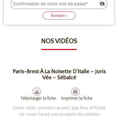
saupoudrer de sucre glace.
Cuire environ 5 minutes au four à sol à 200°C (ouras
Suivant >
fermés) puis baisser à 160°C et prolonger la cuisson
pendant environ 25 à 45 minutes (ouras ouverts).
NOS VIDÉOS
Paris-Brest À La Noisette D’Italie – Joris
Vée – Sébalcé
Télécharger la fiche
Imprimer la fiche
Cette vidéo youtube ne peut pas être affichée
car vous n'avez pas accepté les cookies