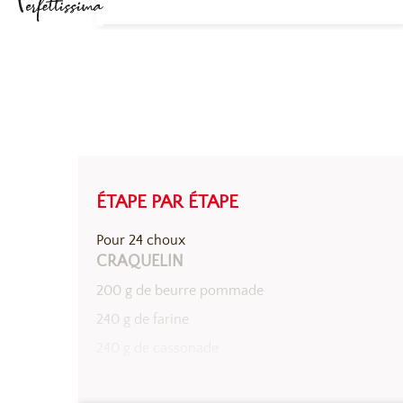
ÉTAPE PAR ÉTAPE
Pour 24 choux
CRAQUELIN
200 g de beurre pommade
240 g de farine
240 g de cassonade