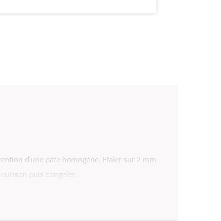
btention d’une pâte homogène. Etaler sur 2 mm
 cuisson puis congeler.