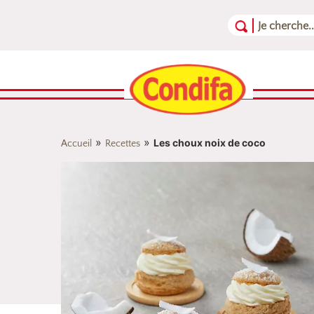
Aller au contenu
Aller au menu
Aller au pied de page
»
»
Les choux noix de coco
Accueil
Recettes