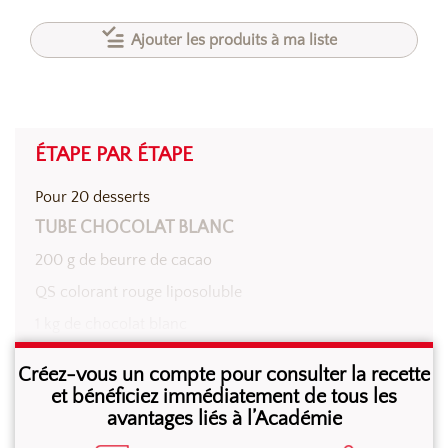
Ajouter les produits à ma liste
ÉTAPE PAR ÉTAPE
Pour 20 desserts
TUBE CHOCOLAT BLANC
200 g de beurre de cacao
QS colorant rouge liposoluble
1 kg de chocolat blanc
Créez-vous un compte pour consulter la recette
Au micro-ondes, faire fondre le beurre de cacao et
et bénéficiez immédiatement de tous les
avantages liés à l’Académie
incorporer le colorant. Etaler au pinceau le mélange