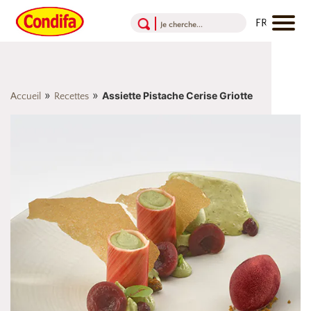
Aller au contenu
Aller au menu
Aller au pied de page
»
»
Assiette Pistache Cerise Griotte
Accueil
Recettes