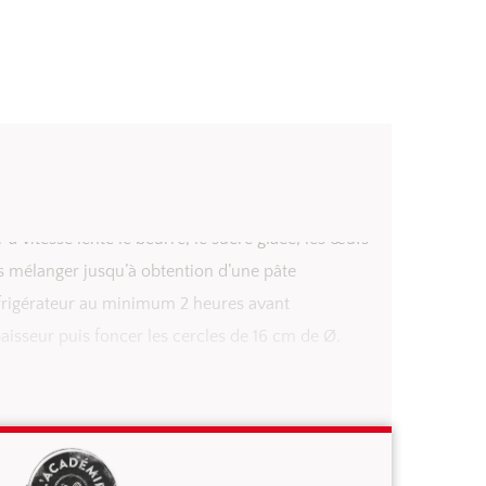
r à vitesse lente le beurre, le sucre glace, les œufs
uis mélanger jusqu’à obtention d’une pâte
éfrigérateur au minimum 2 heures avant
paisseur puis foncer les cercles de 16 cm de Ø.