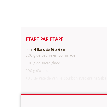
ÉTAPE PAR ÉTAPE
PÂTE SUCRÉE
Pour 4 flans de 16 x 6 cm
500 g de beurre en pommade
500 g de sucre glace
200 g d’œufs
40 g de
Pâte de Vanille Bourbon avec grains Séba
1000 g de farine