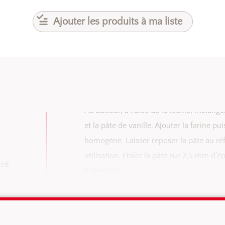
Ajouter les produits à ma liste
Au batteur, à l’aide de la feuille, mélange
et la pâte de vanille. Ajouter la farine p
homogène. Laisser reposer la pâte au r
utilisation. Etaler la pâte sur 2,5 mm d’é
lcé
Réfrigérer.