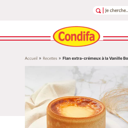
Aller au contenu
Aller au menu
Aller au pied de page
»
»
Flan extra-crémeux à la Vanille 
Accueil
Recettes