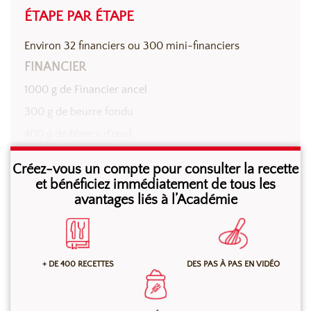
ÉTAPE PAR ÉTAPE
Environ 32 financiers ou 300 mini-financiers
FINANCIER
1000 g de Financier ancel
300 g de beurre fondu
400 g de blancs d’œuf
Créez-vous un compte pour consulter la recette
Mélanger tous les ingrédients au batteur, à vitesse
et bénéficiez immédiatement de tous les
avantages liés à l’Académie
lente, jusqu’à obtention d’une masse homogène.
+ DE 400 RECETTES
DES PAS À PAS EN VIDÉO