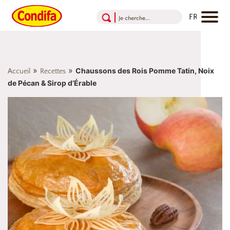
Aller au contenu
Aller au menu
Aller au pied de page
»
»
Chaussons des Rois Pomme Tatin, Noix
Accueil
Recettes
de Pécan & Sirop d’Érable