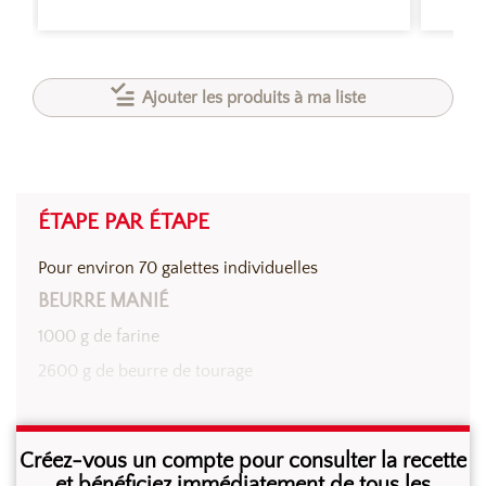
Ajouter les produits à ma liste
ÉTAPE PAR ÉTAPE
Pour environ 70 galettes individuelles
BEURRE MANIÉ
1000 g de farine
2600 g de beurre de tourage
Malaxer le beurre et la farine pour obtenir un beurre
Créez-vous un compte pour consulter la recette
manié. Aplatir la pâte, la couvrir puis la laisser reposer
et bénéficiez immédiatement de tous les