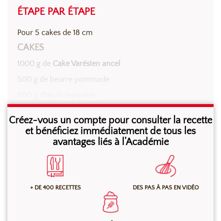
ÉTAPE PAR ÉTAPE
Pour 5 cakes de 18 cm
CAKES
1000 g de
Cake Varésien ancel
500 g de beurre pommade
500 g d’œufs tempérés
Créez-vous un compte pour consulter la recette
Au batteur, à l’aide de la feuille, battre tous les
et bénéficiez immédiatement de tous les
avantages liés à l’Académie
ingrédients pendant 5 minutes à grande vitesse.
Répartir la pâte dans les moules puis cuire environ 45
minutes à 150°C en four ventilé ou à 160°C en four à
sole. Piquer un couteau d’office pour vérifier la
+ DE 400 RECETTES
DES PAS À PAS EN VIDÉO
cuisson.