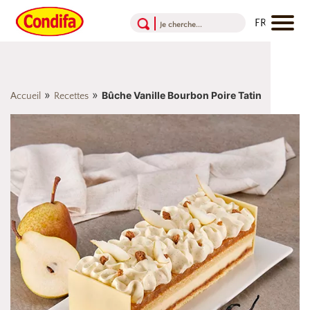
Aller au contenu
Aller au menu
Aller au pied de page
»
»
Bûche Vanille Bourbon Poire Tatin
Accueil
Recettes