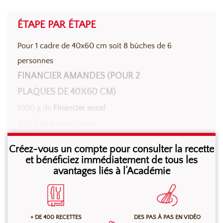
ÉTAPE PAR ÉTAPE
Pour 1 cadre de 40x60 cm soit 8 bûches de 6
personnes
FINANCIER AMANDES (POUR 2
PLAQUES DE 40X60 CM)
1000 g de
Financier ancel
300 g de beurre fondu
400 g de blancs d’œufs
Créez-vous un compte pour consulter la recette
et bénéficiez immédiatement de tous les
avantages liés à l’Académie
Mélanger tous les ingrédients jusqu’à obtention d’une
masse homogène puis diviser la masse sur 2 tapis de
cuisson à bords de 40×60 cm. Cuire environ 15
minutes à 170°C. Laisser refroidir dans le cadre.
+ DE 400 RECETTES
DES PAS À PAS EN VIDÉO