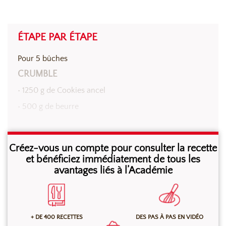
ÉTAPE PAR ÉTAPE
Pour 5 bûches
CRUMBLE
• 1250 g de Cookies ancel
• 500 g de beurre
Au batteur, à l’aide de la feuille, mélanger tous les
Créez-vous un compte pour consulter la recette
ingrédients jusqu’à obtention d’un crumble. Sur une
et bénéficiez immédiatement de tous les
avantages liés à l’Académie
plaque recouverte de papier cuisson, répartir le
crumble sur environ 1 cm. Cuire à 180°C environ 15
min en four ventilé ou 20 min en four à sole. Laisser
complètement refroidir.
+ DE 400 RECETTES
DES PAS À PAS EN VIDÉO