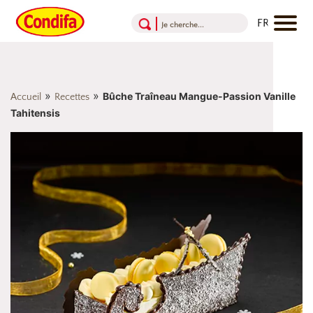
Aller au contenu
Aller au menu
Aller au pied de page
»
»
Bûche Traîneau Mangue-Passion Vanille
Accueil
Recettes
Tahitensis