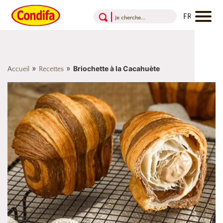
Aller au contenu
Aller au menu
Aller au pied de page
»
»
Briochette à la Cacahuète
Accueil
Recettes