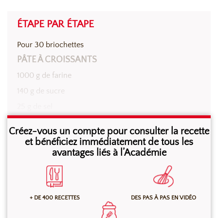
ÉTAPE PAR ÉTAPE
Pour 30 briochettes
PÂTE À CROISSANTS
1000 g de farine
140 g de sucre
25 g de sel
50 g de levure
Créez-vous un compte pour consulter la recette
530 g de lait entier
et bénéficiez immédiatement de tous les
avantages liés à l’Académie
700 g de beurre de tour (dont 100 g pour la
détrempe)
+ DE 400 RECETTES
DES PAS À PAS EN VIDÉO
Pétrir l’ensemble des ingrédients jusqu’à obtention
d’une pâte lisse et homogène qui se décolle de la cuve.