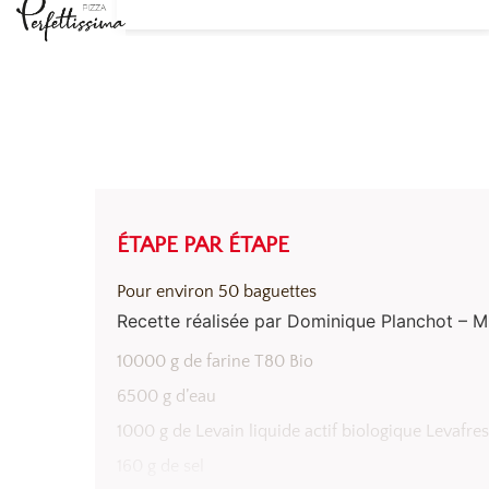
ÉTAPE PAR ÉTAPE
Pour environ 50 baguettes
Recette réalisée par Dominique Planchot – 
INGRÉDIENTS ET MISE EN OEUVRE
10000 g de farine T80 Bio
6500 g d’eau
1000 g de Levain liquide actif biologique Levafre
160 g de sel