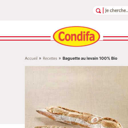
Aller au contenu
Aller au menu
Aller au pied de page
»
»
Baguette au levain 100% Bio
Accueil
Recettes