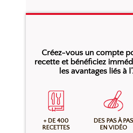
100 g de Levure fraîche biologique Bioréal Agran
Créez-vous un compte pou
recette et bénéficiez immé
les avantages liés à 
+ DE 400
DES PAS À PA
RECETTES
EN VIDÉO