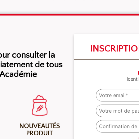
Apprêt : 60 – 75 min.
o
Cuisson à 260°C décroissante : 25 min.
INSCRIPTI
r consulter la
diatement de tous
l’Académie
Identi
S
NOUVEAUTÉS
PRODUIT