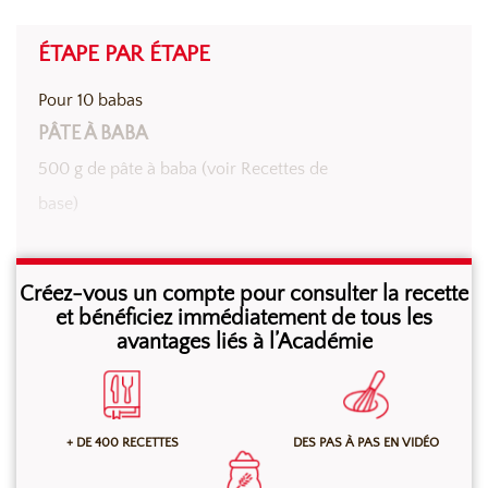
ÉTAPE PAR ÉTAPE
Pour 10 babas
PÂTE À BABA
500 g de pâte à baba (voir Recettes de
base)
Garnir les moules. Laisser pousser environ 30 min,
Créez-vous un compte pour consulter la recette
puis cuire environ 20 min à 180°C en four ventilé ou à
et bénéficiez immédiatement de tous les
avantages liés à l’Académie
200°C en four à sole.
+ DE 400 RECETTES
DES PAS À PAS EN VIDÉO