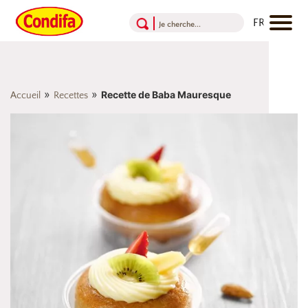
Aller au contenu
Aller au menu
Aller au pied de page
»
»
Recette de Baba Mauresque
Accueil
Recettes