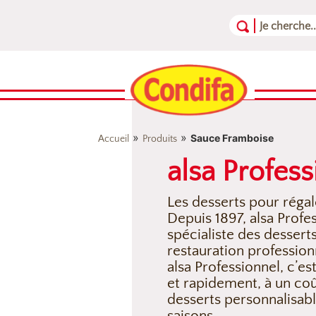
Aller au contenu
Aller au menu
Aller au pied de page
»
»
Sauce Framboise
Accueil
Produits
alsa Profess
Les desserts pour régal
Depuis 1897, alsa Profe
spécialiste des dessert
restauration profession
alsa Professionnel, c’es
et rapidement, à un co
desserts personnalisabl
saisons.