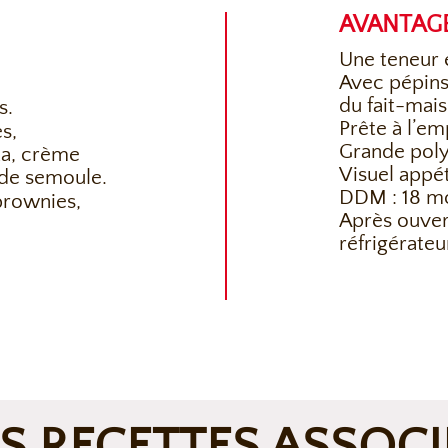
AVANTAG
Une teneur e
Avec pépins
du fait-mais
s.
Prête à l’em
s,
Grande poly
ta, crème
Visuel appét
 de semoule.
DDM : 18 mo
brownies,
Après ouver
réfrigérate
S RECETTES ASSOCI