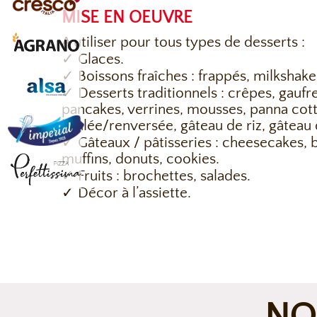
MISE EN OEUVRE
A utiliser pour tous types de desserts :
✓ Glaces.
✓ Boissons fraîches : frappés, milkshake
✓ Desserts traditionnels : crêpes, gaufre
pancakes, verrines, mousses, panna cot
brûlée/renversée, gâteau de riz, gâteau
✓ Gâteaux / pâtisseries : cheesecakes, 
muffins, donuts, cookies.
✓ Fruits : brochettes, salades.
✓ Décor à l’assiette.
NO