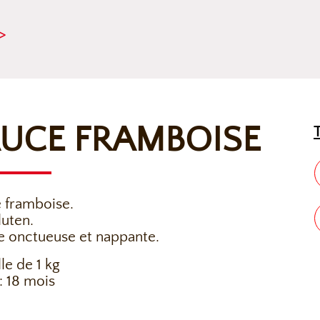
>
UCE FRAMBOISE
 framboise.
luten.
e onctueuse et nappante.
le de 1 kg
 18 mois