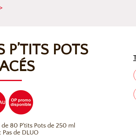
>
S P’TITS POTS
ACÉS
 de 80 P'tits Pots de 250 ml
: Pas de DLUO