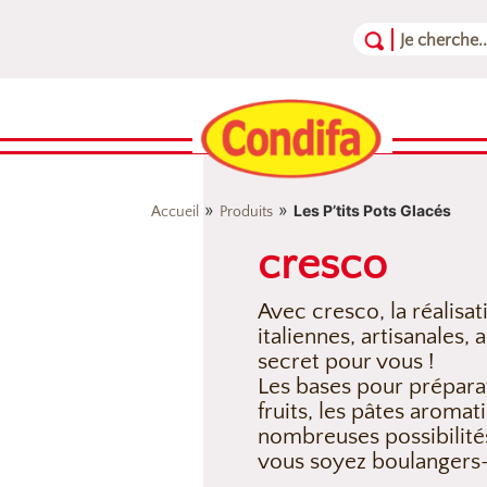
Aller au contenu
Aller au menu
Aller au pied de page
»
»
Les P’tits Pots Glacés
Accueil
Produits
cresco
Avec cresco, la réalisat
italiennes, artisanales,
secret pour vous !
Les bases pour prépara
fruits, les pâtes aroma
nombreuses possibilités
vous soyez boulangers-p