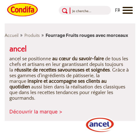
Aller au contenu
Aller au menu
Aller au pied de page
»
»
Fourrage Fruits rouges avec morceaux
Accueil
Produits
ancel
ancel se positionne
au cœur du savoir-faire
de tous les
chefs et artisans en leur garantissant depuis toujours
la
réussite de recettes savoureuses et soignées
. Grâce à
ses gammes d’ingrédients de pâtisserie, la
marque
inspire et accompagne ses clients au
quotidien
aussi bien dans la réalisation des classiques
que dans les recettes tendances pour régaler les
gourmands.
Découvrir la marque >