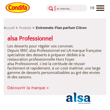
Aller au contenu
Aller au menu
Aller au pied de page
»
»
Entremets-Flan parfum Citron
Accueil
Produits
alsa Professionnel
Les desserts pour régaler vos convives.
Depuis 1897, alsa Professionnel est LA marque française
spécialiste des desserts à préparer dédiée à la
restauration professionnelle Hors Foyer.
alsa Professionnel, c’est la certitude de réussir
facilement et rapidement, à un coût maîtrisé, une large
gamme de desserts personnalisables au gré des envies
et des saisons.
Découvrir la marque >