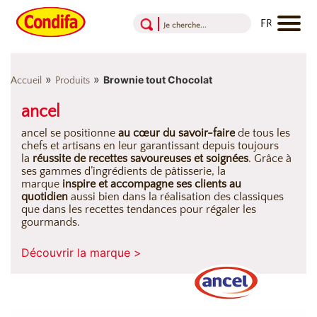
Aller au contenu
Aller au menu
Aller au pied de page
»
»
Brownie tout Chocolat
Accueil
Produits
ancel
ancel se positionne
au cœur du savoir-faire
de tous les
chefs et artisans en leur garantissant depuis toujours
la
réussite de recettes savoureuses et soignées
. Grâce à
ses gammes d’ingrédients de pâtisserie, la
marque
inspire et accompagne ses clients au
quotidien
aussi bien dans la réalisation des classiques
que dans les recettes tendances pour régaler les
gourmands.
Découvrir la marque >