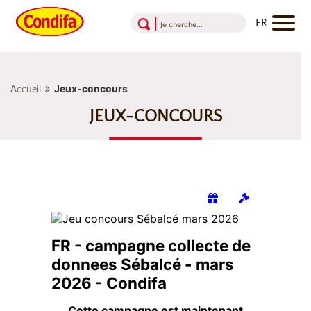
Aller au contenu
Aller au menu
Aller au pied de page
»
Jeux-concours
Accueil
JEUX-CONCOURS