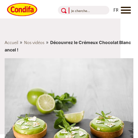
Aller au contenu
Aller au menu
Aller au pied de page
»
»
Découvrez le Crémeux Chocolat Blanc
Accueil
Nos vidéos
ancel !