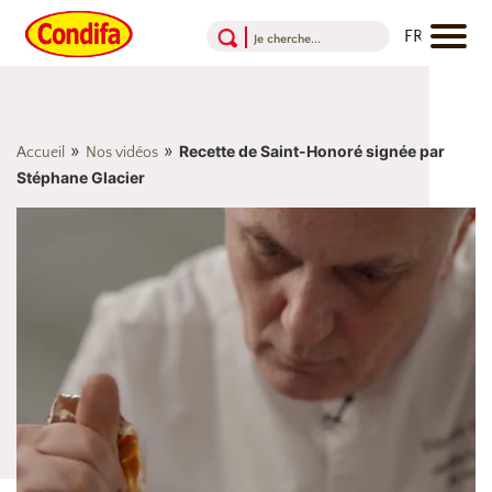
Aller au contenu
Aller au menu
Aller au pied de page
»
»
Recette de Saint-Honoré signée par
Accueil
Nos vidéos
Stéphane Glacier